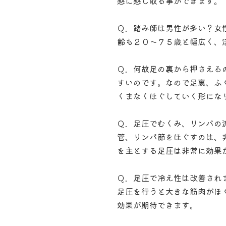
感に感じ取る事ができます。
Ｑ．踏み師は男性が多い？女
齢も２０〜７５歳と幅広く、
Ｑ．何故足の裏から押さえる
すいのです。なので足裏、ふ
くまなくほぐしていく形にな
Ｑ．足圧でむくみ、リンパの
管、リンパ節をほぐすのは、
を主とする足圧は非常に効果
Ｑ．足圧で冷え性は改善され
足圧を行うと大きな筋肉がほ
効果が期待できます。