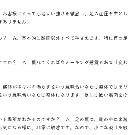
．お客様にとって心地よい強さを徹底し、足の面圧を主とし
ぼありません。
の？ Ａ．基本的に顔面以外すべて押さえます。特に首の足
ですか？ Ａ．慣れてくればウォーキング感覚とあまり変わ
．整体がボキボキ鳴らすという意味合いならば整体ではあり
という意味合いならば整体になります。足圧は固い筋肉をほ
いる場所がわかるのですか？ Ａ．足の裏は、靴の中に米粒
も気になる様に、非常に敏感です。なので、小さな凝りも敏