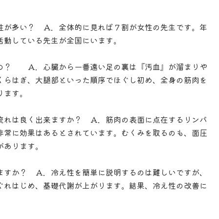
性が多い？ Ａ．全体的に見れば７割が女性の先生です。年
活動している先生が全国にいます。
の？ Ａ．心臓から一番遠い足の裏は『汚血』が溜まりや
くらはぎ、大腿部といった順序でほぐし初め、全身の筋肉を
ります。
流れは良く出来ますか？ Ａ．筋肉の表面に点在するリンパ
非常に効果はあるとされています。むくみを取るのも、面圧
があります。
ますか？ Ａ．冷え性を簡単に説明するのは難しいですが、
ぐれはじめ、基礎代謝が上がります。結果、冷え性の改善に