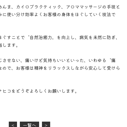
あんま、カイロプラクティック、アロママッサージの手技と
みに使い分け効率よくお客様の身体をほぐしていく技法で
ほぐすことで〝自然治癒力〟を向上し、病気を未然に防ぎ、
指します。
じさせない、痛いけど気持ちいいといった、いわゆる〝痛
なので、お客様は精神をリラックスしながら安心して受けら
ナヒコをどうぞよろしくお願いします。
<
一覧へ
>