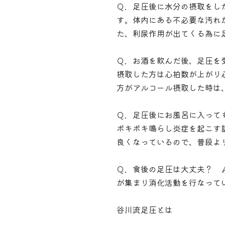
Ｑ．足圧後に水分の摂取をし
す。体内にある不必要な汚れ
た、利尿作用が出てくる為に
Ｑ．お酒を飲んだ後、足圧を
摂取した方は心拍数が上がり
方がアルコール摂取した時は
Ｑ．足圧後にお風呂に入って
ボキボキ鳴らし炎症を起こす
良くなっているので、普段よ
Ｑ．食後の足圧は大丈夫？ 
が集まり消化活動を行なって
谷川流足圧とは