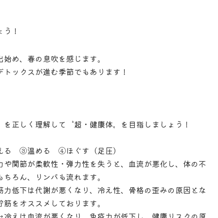
ょう！
出始め、春の息吹を感じます。
デトックスが進む季節でもあります！
〟を正しく理解して〝超・健康体〟を目指しましょう！
える ③温める ④ほぐす（足圧）
力や関節が柔軟性・弾力性を失うと、血流が悪化し、体の不
もちろん、リンパも流れます。
筋力低下は代謝が悪くなり、冷え性、骨格の歪みの原因とな
貯筋をオススメしております。
→冷えは血流が悪くなり、免疫力が低下し、健康リスクの原