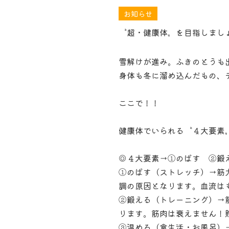
お知らせ
〝超・健康体〟を目指しまし
雪解けが進み。ふきのとうも
身体も冬に溜め込んだもの、
ここで！！
健康体でいられる〝４大要素
◎４大要素→①のばす ②鍛
①のばす（ストレッチ）→筋
調の原因となります。血流は
②鍛える（トレーニング）→
ります。筋肉は衰えません！
③温める（食生活・お風呂）